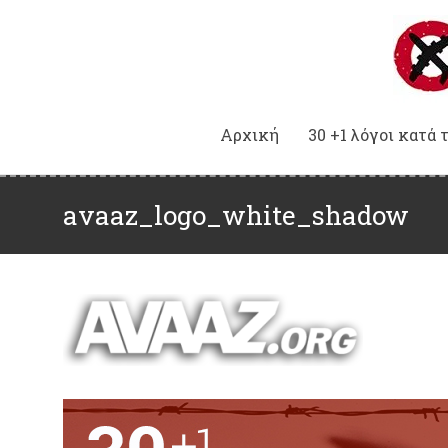
Αρχική
30 +1 λόγοι κατά 
avaaz_logo_white_shadow