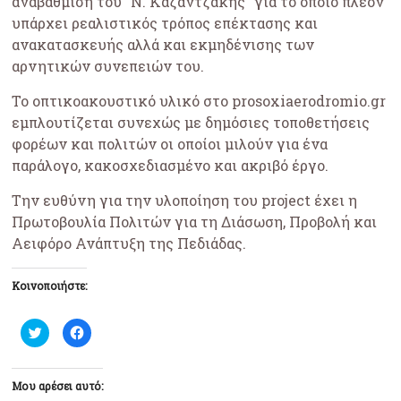
αναβάθμιση του “Ν. Καζαντζάκης” για το οποίο πλέον
υπάρχει ρεαλιστικός τρόπος επέκτασης και
ανακατασκευής αλλά και εκμηδένισης των
αρνητικών συνεπειών του.
Το οπτικοακουστικό υλικό στο prosoxiaerodromio.gr
εμπλουτίζεται συνεχώς με δημόσιες τοποθετήσεις
φορέων και πολιτών οι οποίοι μιλούν για ένα
παράλογο, κακοσχεδιασμένο και ακριβό έργο.
Την ευθύνη για την υλοποίηση του project έχει η
Πρωτοβουλία Πολιτών για τη Διάσωση, Προβολή και
Αειφόρο Ανάπτυξη της Πεδιάδας.
Κοινοποιήστε:
Κ
Π
λ
α
ι
τ
κ
ή
γ
σ
ι
τ
Μου αρέσει αυτό:
α
ε