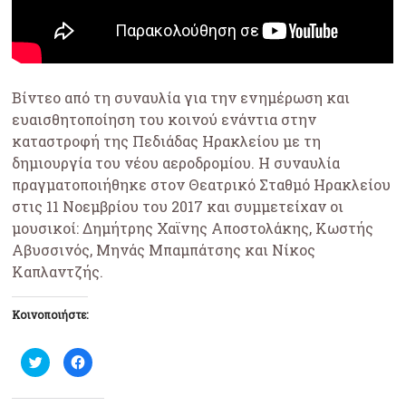
Βίντεο από τη συναυλία για την ενημέρωση και
ευαισθητοποίηση του κοινού ενάντια στην
καταστροφή της Πεδιάδας Ηρακλείου με τη
δημιουργία του νέου αεροδρομίου. Η συναυλία
πραγματοποιήθηκε στον Θεατρικό Σταθμό Ηρακλείου
στις 11 Νοεμβρίου του 2017 και συμμετείχαν οι
μουσικοί: Δημήτρης Χαϊνης Αποστολάκης, Κωστής
Αβυσσινός, Μηνάς Μπαμπάτσης και Νίκος
Καπλαντζής.
Κοινοποιήστε:
Κ
Π
λ
α
ι
τ
κ
ή
γ
σ