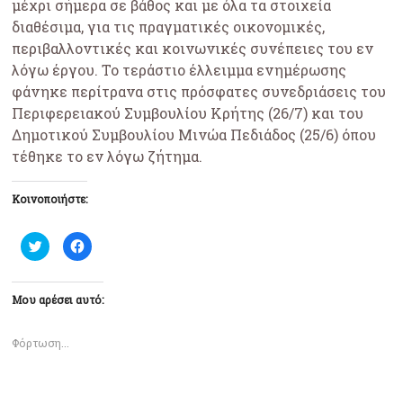
μέχρι σήμερα σε βάθος και με όλα τα στοιχεία
διαθέσιμα, για τις πραγματικές οικονομικές,
περιβαλλοντικές και κοινωνικές συνέπειες του εν
λόγω έργου. Το τεράστιο έλλειμμα ενημέρωσης
φάνηκε περίτρανα στις πρόσφατες συνεδριάσεις του
Περιφερειακού Συμβουλίου Κρήτης (26/7) και του
Δημοτικού Συμβουλίου Μινώα Πεδιάδος (25/6) όπου
τέθηκε το εν λόγω ζήτημα.
Κοινοποιήστε:
Κ
Π
λ
α
ι
τ
κ
ή
γ
σ
ι
τ
Μου αρέσει αυτό:
α
ε
κ
γ
ο
ι
ι
α
Φόρτωση...
ν
κ
ο
ο
π
ι
ο
ν
ί
ο