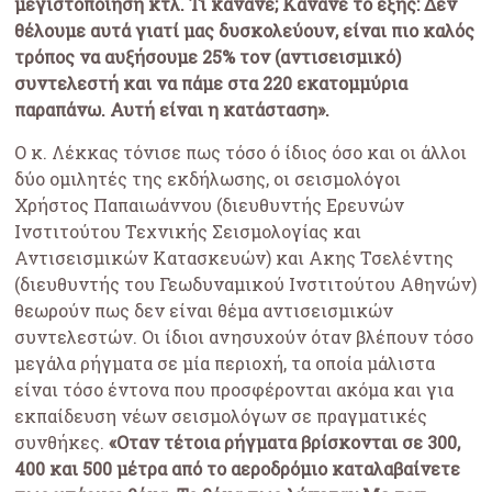
μεγιστοποίηση κτλ. Τι κάνανε; Κάνανε το εξής: Δεν
θέλουμε αυτά γιατί μας δυσκολεύουν, είναι πιο καλός
τρόπος να αυξήσουμε 25% τον (αντισεισμικό)
συντελεστή και να πάμε στα 220 εκατομμύρια
παραπάνω. Αυτή είναι η κατάσταση».
Ο κ. Λέκκας τόνισε πως τόσο ό ίδιος όσο και οι άλλοι
δύο ομιλητές της εκδήλωσης, οι σεισμολόγοι
Χρήστος Παπαιωάννου (διευθυντής Ερευνών
Ινστιτούτου Τεχνικής Σεισμολογίας και
Αντισεισμικών Κατασκευών) και Ακης Τσελέντης
(διευθυντής του Γεωδυναμικού Ινστιτούτου Αθηνών)
θεωρούν πως δεν είναι θέμα αντισεισμικών
συντελεστών. Οι ίδιοι ανησυχούν όταν βλέπουν τόσο
μεγάλα ρήγματα σε μία περιοχή, τα οποία μάλιστα
είναι τόσο έντονα που προσφέρονται ακόμα και για
εκπαίδευση νέων σεισμολόγων σε πραγματικές
συνθήκες.
«Οταν τέτοια ρήγματα βρίσκονται σε 300,
400 και 500 μέτρα από το αεροδρόμιο καταλαβαίνετε