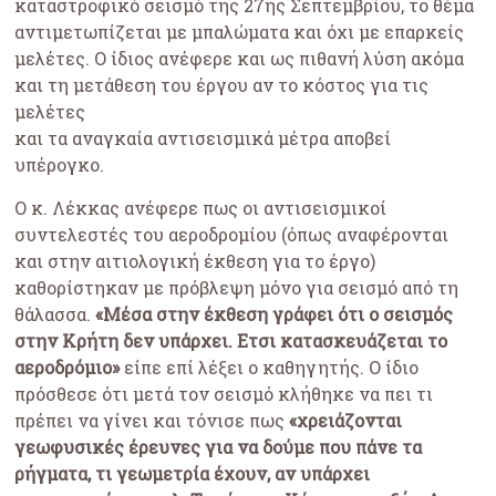
καταστροφικό σεισμό της 27ης Σεπτεμβρίου, το θέμα
αντιμετωπίζεται με μπαλώματα και όχι με επαρκείς
μελέτες. Ο ίδιος ανέφερε και ως πιθανή λύση ακόμα
και τη μετάθεση του έργου αν το κόστος για τις
μελέτες
και τα αναγκαία αντισεισμικά μέτρα αποβεί
υπέρογκο.
Ο κ. Λέκκας ανέφερε πως οι αντισεισμικοί
συντελεστές του αεροδρομίου (όπως αναφέρονται
και στην αιτιολογική έκθεση για το έργο)
καθορίστηκαν με πρόβλεψη μόνο για σεισμό από τη
θάλασσα.
«Μέσα στην έκθεση γράφει ότι ο σεισμός
στην Κρήτη δεν υπάρχει. Ετσι κατασκευάζεται το
αεροδρόμιο»
είπε επί λέξει ο καθηγητής. Ο ίδιο
πρόσθεσε ότι μετά τον σεισμό κλήθηκε να πει τι
πρέπει να γίνει και τόνισε πως
«χρειάζονται
γεωφυσικές έρευνες για να δούμε που πάνε τα
ρήγματα, τι γεωμετρία έχουν, αν υπάρχει