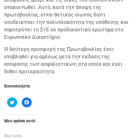
ανακοινωθεί. Αυτό, κατά την άποψη της
πρωτοβουλίας, είναι θετικός οιωνός διότι
υποδεικνύει την πολυπλοκότητα της υπόθεσης και
παροτρύνει το ΣτΕ σε προδικαστικό ερώτημα στο
Ευρωπαϊκό Δικαστήριο.
Η δεύτερη προσφυγή της Πρωτοβουλίας έχει
αναβληθεί για αμέσως μετά την έκδοση της
απόφασης των ασφαλιστικών, στα οποία και έχει
δοθεί προτεραιότητα.
Κοινοποιήστε:
Κ
Π
λ
α
ι
τ
κ
ή
γ
σ
ι
τ
Μου αρέσει αυτό:
α
ε
κ
γ
ο
ι
ι
α
Φόρτωση...
ν
κ