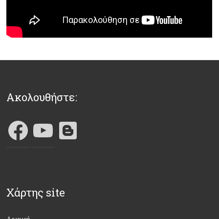
ο
ά
)
θ
υ
ρ
ο
)
Ακολουθήστε:
Χάρτης site