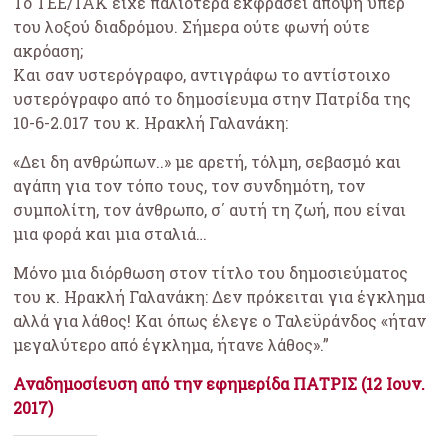
Το ΤΕΕ/ΤΑΚ είχε παλιότερα εκφράσει άποψη υπέρ
του λοξού διαδρόμου. Σήμερα ούτε φωνή ούτε
ακρόαση;
Και σαν υστερόγραφο, αντιγράφω το αντίστοιχο
υστερόγραφο από το δημοσίευμα στην Πατρίδα της
10-6-2.017 του κ. Ηρακλή Γαλανάκη:
«Δει δη ανθρώπων..» με αρετή, τόλμη, σεβασμό και
αγάπη για τον τόπο τους, τον συνδημότη, τον
συμπολίτη, τον άνθρωπο, σ΄ αυτή τη ζωή, που είναι
μια φορά και μια σταλιά…
Μόνο μια διόρθωση στον τίτλο του δημοσιεύματος
του κ. Ηρακλή Γαλανάκη: Δεν πρόκειται για έγκλημα
αλλά για λάθος! Και όπως έλεγε ο Ταλεϋράνδος «ήταν
μεγαλύτερο από έγκλημα, ήτανε λάθος».”
Αναδημοσίευση από την εφημερίδα ΠΑΤΡΙΣ (12 Ιουν.
2017)