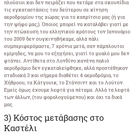
πλούσιοι και δεν πειράζει που πετάμε στα σκουπίδια
τις εγκαταστάσεις του δεύτερου σε κίνηση
αεροδρομίου της χώρας για το καπρίτσιο μας (ή για
την ψήφο μας;). Όποιος μπορεί να καταλάβει γιατί με
την πτώχευση του ελληνικού κράτους τον Ιανουάριο
του 2009 δεν συγκινηθήκαμε, αλλά πάλι
συμπεριφερόμαστε, 7 χρόνια μετά, σαν πάμπλουτοι
εμίρηδες, να μου το εξηγήσει, γιατί το μυαλό μου δεν
φτάνει. Αντίθετα στο Λονδίνο κανένα παλιό
αεροδρόμιο δεν εγκαταλείφθηκε, αλλά προστέθηκαν
σταδιακά 3 και σήμερα διαθέτει 4 αεροδρόμια, το
Χήθροου, τα Κάτγουικ, το Στάνσιντ και το Λούτον.
Εμείς όμως έχουμε λεφτά για πέταμα. Αλλά τα λεφτά
των άλλων, (του φορολογούμενου) και όχι τα δικά
μας.
3) Κόστος μετάβασης στο
Καστέλι