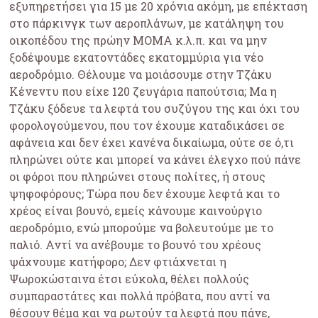
εξυπηρετήσει για 15 με 20 χρόνια ακόμη, με επέκταση
στο πάρκινγκ των αεροπλάνων, με κατάληψη του
οικοπέδου της πρώην ΜΟΜΑ κ.λ.π. και να μην
ξοδέψουμε εκατοντάδες εκατομμύρια για νέο
αεροδρόμιο. Θέλουμε να μοιάσουμε στην Τζάκυ
Κένεντυ που είχε 120 ζευγάρια παπούτσια; Μα η
Τζάκυ ξόδευε τα λεφτά του συζύγου της και όχι του
φορολογούμενου, που τον έχουμε καταδικάσει σε
αφάνεια και δεν έχει κανένα δικαίωμα, ούτε σε ό,τι
πληρώνει ούτε και μπορεί να κάνει έλεγχο πού πάνε
οι φόροι που πληρώνει στους πολίτες, ή στους
ψηφοφόρους; Τώρα που δεν έχουμε λεφτά και το
χρέος είναι βουνό, εμείς κάνουμε καινούργιο
αεροδρόμιο, ενώ μπορούμε να βολευτούμε με το
παλιό. Αντί να ανέβουμε το βουνό του χρέους
ψάχνουμε κατήφορο; Δεν φτιάχνεται η
Ψωροκώσταινα έτσι εύκολα, θέλει πολλούς
συμπαραστάτες και πολλά πρόβατα, που αντί να
θέσουν θέμα και να ρωτούν τα λεφτά που πάνε,